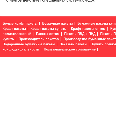
клиентов действует специальная система скидок.
Белые крафт пакеты
Бумажные пакеты
Бумажные пакеты куп
Крафт пакеты
Крафт пакеты купить
Крафт пакеты оптом
Куп
полиэтиленовый
Пакеты оптом
Пакеты ПВД и ПНД
Пакеты 
купить
Производители пакетов
Производство бумажных пакет
Подарочные бумажные пакеты
Заказать пакеты
Купить полиэ
конфиденциальности
Пользовательское соглашение